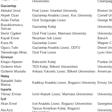
Universitesi
Champaig
Gaziantep
Akbulut Umut
Firat Lisesi- Istanbul University
Boston Un
Akpek Ozan
Gaziantep Anadolu Lisesi, Koc University
Cornell Un
Aslan Ferhat
Ozel Sunguroglu Lisesi
George Ma
Buyukkomurcu,
Gaziantep Koleji
University
Sercan
Demir Cigdem
Ozel Firat Lisesi, Marmara University
University 
Kayali Enver
Nisantasi Isik Lisesi
Baruch
Kose Ali
Gaziantep Lisesi
Wagner Co
Ogucu Tulin
Gaziantep Anadolu Lisesi, ODTU
Drexel Un
Tekerekoglu Mirac
Ozel Firat Lisesi
Lynn Univ
Giresun
Kitapci Alperen
Bahceshir Koleji
Purdue Un
Ozdemir Afsin
TED Koleji, Bilkent Universitesi
University
Ozdemir Mustafa
Ankara Yukselis Lisesi, Bilkent Universitesi
American 
Hatay
Bahadirli Selin
Kadikoy Anadolu Lisesi, Bogazici University
Emory Uni
Marina
Isparta
Yilmaz Erman
Izmir Ataturk Lisesi, Marmara Universitesi
University
İçel
Akan Emel
Icel Anadolu Lisesi, Bogazici Universitesi
Georgetow
Tarsus Amerikan Koleji, Bogazici
Ata Aziz
University