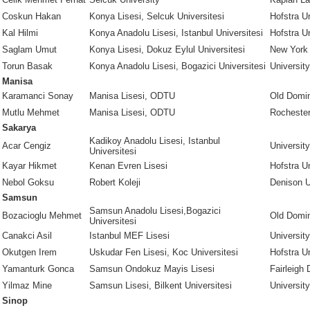
Coskun Hakan
Konya Lisesi, Selcuk Universitesi
Hofstra Un
Kal Hilmi
Konya Anadolu Lisesi, Istanbul Universitesi
Hofstra Un
Saglam Umut
Konya Lisesi, Dokuz Eylul Universitesi
New York 
Torun Basak
Konya Anadolu Lisesi, Bogazici Universitesi
University 
Manisa
Karamanci Sonay
Manisa Lisesi, ODTU
Old Domin
Mutlu Mehmet
Manisa Lisesi, ODTU
Rochester
Sakarya
Kadikoy Anadolu Lisesi, Istanbul
Acar Cengiz
University
Universitesi
Kayar Hikmet
Kenan Evren Lisesi
Hofstra Un
Nebol Goksu
Robert Koleji
Denison U
Samsun
Samsun Anadolu Lisesi,Bogazici
Bozacioglu Mehmet
Old Domin
Universitesi
Canakci Asil
Istanbul MEF Lisesi
Universit
Okutgen Irem
Uskudar Fen Lisesi, Koc Universitesi
Hofstra Un
Yamanturk Gonca
Samsun Ondokuz Mayis Lisesi
Fairleigh 
Yilmaz Mine
Samsun Lisesi, Bilkent Universitesi
University
Sinop