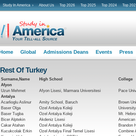
Study In America ›
About Us
Top 2026
Top 2025
Top 2024
Top 202
Home
Global
Admissions Deans
Events
Press
Rest Of Turkey
Surname,Name
High School
College
Afyon
Uzun Mehmet
Afyon Lisesi, Marmara Universitesi
Pace Univ
Antalya
Acarlioglu Aslinur
Amity School, Baruch
Brown Uni
Baser Olga
Ozel Antalya Koleji
Universit
Baser Tugba
Ozel Antalya Koleji
Mt. Hebro
Bicer Alptekin
Akdeniz Lisesi
American 
Cakar Atahan
Ozel Antalya Koleji
Brandon H
Kucukcolak Erkin
Ozel Antalya Final Temel Lisesi
Combine