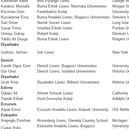
Kahraman Rafet
Milli Piyango Lisesi
George Wa
Karakoc Mustafa
Bursa Erkek Lisesi, Marmara Universitesi
Morgan St
Kirciman Cem
Fenerbahce Koleji
Universit
Kucukpinar Esra
Bursa Anadolu Lisesi, Bogazici Universitesi
Stevens I
Sari Omer
Namik Sozeri Lisesi
Long Isla
Savar Timur
Istanbul Erkek Lisesi
Purdue Un
Urenay Gokay
Robert Koleji
Denison U
Yaldiz Ali Duygu
Bursa Erkek Lisesi
Rutgers U
Diyarbakır
Isik Lisesi
New York 
Gulfidan, Serhan
Denizli
Candir Oguz Cem
Denizli Lisesi, Bogazici Universitesi
Universit
Gur Onur
Denizli Lisesi, Istanbul Universitesi
Hofstra Un
Diyarbakır
Ucok Kina
Diyarbakir Lisesi, Bilkent Universitesi
Hofstra Un
Edirne
Dubaci Ali
Ahmet Simsek Lisesi
California
Toprak Erkan
Ozel Gursoylar Koleji
Adelphi U
Erzurum
Arpali Emre
Erzurum Anadolu Lisesi, Ataturk University
ISS Rehbe
Eskişehir
Arapoglu Emirhan
Rosenberg Lisesi, Glenelg Country School
Michigan 
Eskisehir Anadolu Lisesi, Bogazici
University
Caglar Pelin