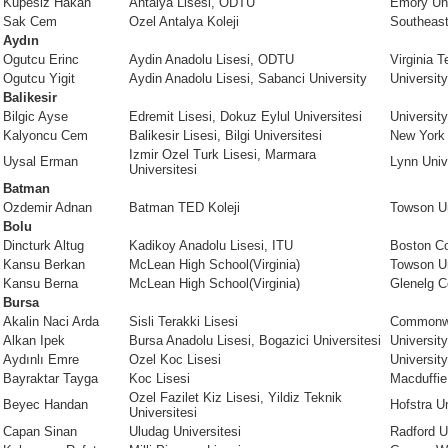
Kupesiz Hakan
Antalya Lisesi, ODTU
Emory Uni
Sak Cem
Ozel Antalya Koleji
Southeast
Aydın
Ogutcu Erinc
Aydin Anadolu Lisesi, ODTU
Virginia T
Ogutcu Yigit
Aydin Anadolu Lisesi, Sabanci University
Universit
Balikesir
Bilgic Ayse
Edremit Lisesi, Dokuz Eylul Universitesi
Universit
Kalyoncu Cem
Balikesir Lisesi, Bilgi Universitesi
New York 
Izmir Ozel Turk Lisesi, Marmara
Uysal Erman
Lynn Univ
Universitesi
Batman
Ozdemir Adnan
Batman TED Koleji
Towson Un
Bolu
Dincturk Altug
Kadikoy Anadolu Lisesi, ITU
Boston Co
Kansu Berkan
McLean High School(Virginia)
Towson Un
Kansu Berna
McLean High School(Virginia)
Glenelg C
Bursa
Akalin Naci Arda
Sisli Terakki Lisesi
Commonw
Alkan Ipek
Bursa Anadolu Lisesi, Bogazici Universitesi
Universit
Aydınlı Emre
Ozel Koc Lisesi
Universit
Bayraktar Tayga
Koc Lisesi
Macduffie
Ozel Fazilet Kiz Lisesi, Yildiz Teknik
Beyec Handan
Hofstra Un
Universitesi
Capan Sinan
Uludag Universitesi
Radford U