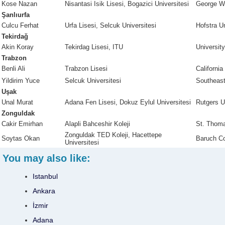
Kose Nazan
Nisantasi Isik Lisesi, Bogazici Universitesi
George Wa
Şanlıurfa
Culcu Ferhat
Urfa Lisesi, Selcuk Universitesi
Hofstra Un
Tekirdağ
Akin Koray
Tekirdag Lisesi, ITU
University
Trabzon
Benli Ali
Trabzon Lisesi
California
Yildirim Yuce
Selcuk Universitesi
Southeast
Uşak
Unal Murat
Adana Fen Lisesi, Dokuz Eylul Universitesi
Rutgers U
Zonguldak
Cakir Emirhan
Alapli Bahceshir Koleji
St. Thom
Zonguldak TED Koleji, Hacettepe
Soytas Okan
Baruch Co
Universitesi
You may also like:
Istanbul
Ankara
İzmir
Adana