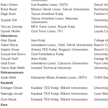
Universitesi
Balci Ozlem
Icel Anadolu Lisesi, ODTU
Drexel Un
Bulut Murat
Manisa Teknik Lisesi, Selcuk Universitesi
Rochester
Dagli Durin
Tarsus Amerikan Koleji
Fashion I
Tarsus Amerikan Lisesi, Marmara
Soyletir Elif
University
Universitesi
Tezcan Zeynep
MEV Toros Lisesi, Buyuk Kolej
Universit
Uyanik Nilufer
Ozel Toros Lisesi, ITU
Loyola Co
İskenderun
Ates Burak
Iken Kolej
College o
Sakar Recai
Iskenderun Lisesi, Yildiz Teknik Universitesi
Baruch Co
Sepkin Sinan
Ankara TED Koleji, Bogazici Universitesi
Baruch Co
Sosyal Anil Burcu
Ozel Fenerbahce Koleji
Universit
Tosyali Serif
Ikem Koleji
George Wa
Unal Esen
Iskenderun Lisesi, Cukurova Universitesi
Pace Univ
Yalcin Baki Melih
Istanbul Technical University
University
Kahramanmara
Aydin Berk
Kahraman Maras Anadolu Lisesi, ODTU
CUNY-Ba
Karabük
Erdogan Ozkan
Karabuk TED Koleji, Bilkent Universitesi
Universit
Natiroglu Ismail
Karabuk TED Koleji, Bilkent Universitesi
Case West
Ozer Murat
Karabuk TED Koleji, Bilkent Universitesi
University
Kars