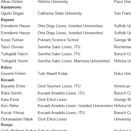
Alkan Ozlem
Hofstra University
Pace Uni
Kastamonu
Ugurlu Dogan
California State University
San Franc
Kayseri
Erendemir Hasan
Orta Dogu Lisesi, Istanbul Universitesi
Suffolk Un
Erendemir Hasan
Orta Dogu Lisesi, Istanbul Universitesi
Suffolk Un
Kinas Furkan
Putnam Science School
George Wa
Tasci Osman
Semiha Sakir Lisesi, ITU
Rochester
Turkgeldi Yalcin
Semiha Sakir Lisesi, ITU
Baruch Co
Turkgeldi Yesim
Semiha Sakir Lisesi, Marmara Universitesi
Hofstra Un
Kıbrıs
Guvenir Fehim
Turk Maarif Koleji
Duke Univ
Kocaeli
Bayarlar Emre
Ozel Seymen Lisesi, ITU
American 
Boke Semih
Kocaeli Anadolu Lisesi, ITU
Baruch Co
Kara Emre
Ozel Erkul Lisesi
George Ma
Kirci Reha
Kocaeli Anadolu Lisesi, Istanbul Universitesi
Hofstra Un
Kucuk Yilmaz
Kocaeli Anadolu Lisesi, ITU
Baruch Co
Ozkaraaslan Haluk
Ozel Erkul Lisesi
Universit
Konya
Celik Mehmet Ferhat
Selcuk University
Kaplan L